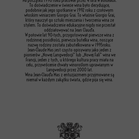
Na początku 1990 roku pracował przez 4 lata w Bordeaux.
To doświadczenie w świecie wina było decydujące,
podobnie jak jego spotkanie w 1992 roku z czołowym
włoskim winiarzem Giorgio Grai. To właśnie Giorgio Grai,
który nauczył go sztuki mieszania i tworzenia wina ze
stylem. To doświadczenie edukacyjne nigdy nie przestał
oddziałowywać na Jean Claud'a.
W połowie lat 90-tych, przygotowywał pierwsze wina z
rodzinnej posidłości, pierwsza butelka wina, noszące
nazwę rodziny została zabutelkowana w 1995roku.
Jean-Claude Mas jest często opisywany jako jeden z
pionierów „Nowej Langwedocji” lub „Nowej Fali” wina we
Francji, jeden z tych, u którego kultura pracy miała na
celu, przywrócenie chwały winoroślom uprawianym w
Langwedocji przez 2000 lat.
Wina Jean-Claud'a Mas z entuzjazmem przyjmowane są
niemal w każdym zakątku świata, gdzie pija się wina.