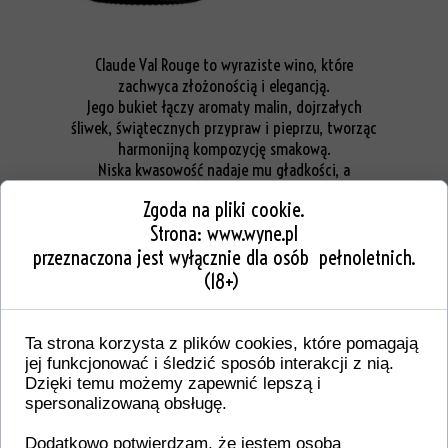
Claude Val Rouge to wyraziste wino, które
zachwyca złożonością i elegancją.
Jego bukiet łączy aromaty malin, dojrzałych
śliwek, świątecznych przypraw i pieprzu, tworząc
harmonijną kompozycję smakową.
Niska kwasowość nadaje mu gładkości, a
jednocześnie doskonały balans pomiędzy
Zgoda na pliki cookie.
owocowym charakterem a wytrawnością sprawia,
Strona:
www.wyne.pl
że każdy łyk jest satysfakcjonujący.
przeznaczona jest wyłącznie dla osób pełnoletnich.
To wino, które łączy najlepsze cechy zarówno
(18+)
starych, jak i nowych tradycji winiarskich.
Doskonały balans i pełnia smaku sprawiają, że
jest to doskonały wybór na wyjątkowe okazje.
Ta strona korzysta z plików cookies, które pomagają
jej funkcjonować i śledzić sposób interakcji z nią.
Dzięki temu możemy zapewnić lepszą i
spersonalizowaną obsługę.
Dodatkowo potwierdzam, że jestem osobą