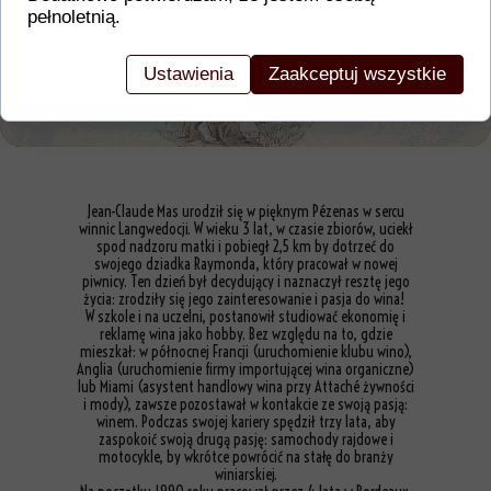
pełnoletnią.
Ustawienia
Zaakceptuj wszystkie
Jean-Claude Mas urodził się w pięknym Pézenas w sercu
winnic Langwedocji. W wieku 3 lat, w czasie zbiorów, uciekł
spod nadzoru matki i pobiegł 2,5 km by dotrzeć do
swojego dziadka Raymonda, który pracował w nowej
piwnicy. Ten dzień był decydujący i naznaczył resztę jego
życia: zrodziły się jego zainteresowanie i pasja do wina!
W szkole i na uczelni, postanowił studiować ekonomię i
reklamę wina jako hobby. Bez względu na to, gdzie
mieszkał: w północnej Francji (uruchomienie klubu wino),
Anglia (uruchomienie firmy importującej wina organiczne)
lub Miami (asystent handlowy wina przy Attaché żywności
i mody), zawsze pozostawał w kontakcie ze swoją pasją:
winem. Podczas swojej kariery spędził trzy lata, aby
zaspokoić swoją drugą pasję: samochody rajdowe i
motocykle, by wkrótce powrócić na stałę do branży
winiarskiej.