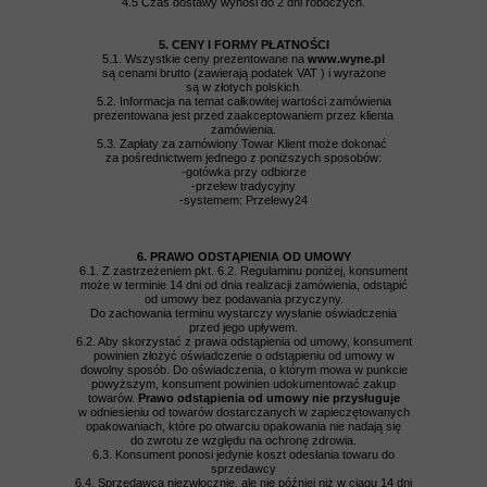
4.5 Czas dostawy wynosi do 2 dni roboczych.
5. CENY I FORMY PŁATNOŚCI
5.1. Wszystkie ceny prezentowane na
www.wyne.pl
są cenami brutto (zawierają podatek VAT ) i wyrażone
są w złotych polskich.
5.2. Informacja na temat całkowitej wartości zamówienia
prezentowana jest przed zaakceptowaniem przez klienta
zamówienia.
5.3. Zapłaty za zamówiony Towar Klient może dokonać
za pośrednictwem jednego z poniższych sposobów:
-gotówka przy odbiorze
-przelew tradycyjny
-systemem: Przelewy24
6. PRAWO ODSTĄPIENIA OD UMOWY
6.1. Z zastrzeżeniem pkt. 6.2. Regulaminu poniżej, konsument
może w terminie 14 dni od dnia realizacji zamówienia, odstąpić
od umowy bez podawania przyczyny.
Do zachowania terminu wystarczy wysłanie oświadczenia
przed jego upływem.
6.2. Aby skorzystać z prawa odstąpienia od umowy, konsument
powinien złożyć oświadczenie o odstąpieniu od umowy w
dowolny sposób. Do oświadczenia, o którym mowa w punkcie
powyższym, konsument powinien udokumentować zakup
towarów.
Prawo odstąpienia od umowy nie przysługuje
w odniesieniu od towarów dostarczanych w zapieczętowanych
opakowaniach, które po otwarciu opakowania nie nadają się
do zwrotu ze względu na ochronę zdrowia.
6.3. Konsument ponosi jedynie koszt odesłania towaru do
sprzedawcy
6.4. Sprzedawca niezwłocznie, ale nie później niż w ciągu 14 dni