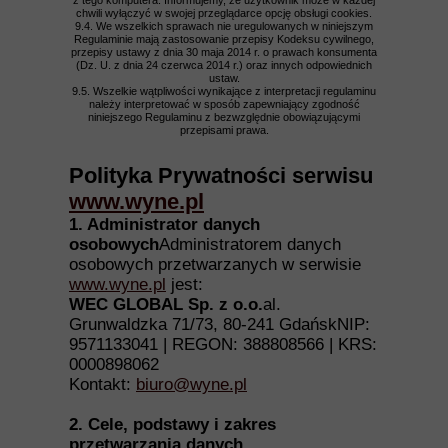
z tego komputera. Informujemy, że użytkownik może w każdej
chwili wyłączyć w swojej przeglądarce opcję obsługi cookies.
9.4. We wszelkich sprawach nie uregulowanych w niniejszym
Regulaminie mają zastosowanie przepisy Kodeksu cywilnego,
przepisy ustawy z dnia 30 maja 2014 r. o prawach konsumenta
(Dz. U. z dnia 24 czerwca 2014 r.) oraz innych odpowiednich
ustaw.
9.5. Wszelkie wątpliwości wynikające z interpretacji regulaminu
należy interpretować w sposób zapewniający zgodność
niniejszego Regulaminu z bezwzględnie obowiązującymi
przepisami prawa.
Polityka Prywatności serwisu
www.wyne.pl
1. Administrator danych
osobowych
Administratorem danych
osobowych przetwarzanych w serwisie
www.wyne.pl
jest:
WEC GLOBAL Sp. z o.o.
al.
Grunwaldzka 71/73, 80-241 GdańskNIP:
9571133041 | REGON: 388808566 | KRS:
0000898062
Kontakt:
biuro@wyne.pl
2. Cele, podstawy i zakres
przetwarzania danych