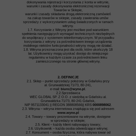
dokonywania rejestracji i korzystania z konta w witrynie,
warunki i zasady dokonywania elektronicznej rezerwacji
Towarów w Sklepie,
warunki i zasady składania drogą elektroniczną zamówień
na zakup towarów w sklepie, zasady zawierania umów
sprzedaży z wykorzystaniem usług świadczonych w ramach
witryny.
1.7. Korzystanie z Witryny jest możliwe pod warunkiem
spełnienia następujących wymagań technicznych niezbędnych
do współpracy z systemem teleinformatycznym. W przypadku
korzystania z witryny za pośrednictwem innego urządzenia
mobilnego niektóre funkcjonalności witryny mogą nie działać.
1.8. Witryna przeznaczona jest dla osób, które ukończyły 18
lat. Użytkownicy mogą uzyskać dostęp do niniejszego
regulaminu w każdym czasie za pośrednictwem linku
zamieszczonego na stronie głównej witryny.
2. DEFINICJE
2.1. Sklep – punkt sprzedaży położony w Gdańsku przy
al. Grunwaldzkiej 71/73, 80-241,
e-mail:
biuro@wyne.pl
.
2.2.Sprzedawca
WEC GLOBAL SP. Z O.O. z siedzibą w Gdańsku al.
Grunwaldzka 71/73, 80-241 Gdańsk,
NIP 9571133041 || REGON 388808566|| KRS
0000898062
.
2.3. Witryna – witryna internetowa znajdująca się pod adresem
www.wyne.pl
2.4. Towary – towary prezentowane na witrynie, dostępne
w sprzedaży w sklepie;
2.5. Klient – każdy klient nabywający towary;
2.6. Użytkownik – każda osoba odwiedzające witrynę;
2.7. Konsument – osoba fizyczna, która nabywa towar od