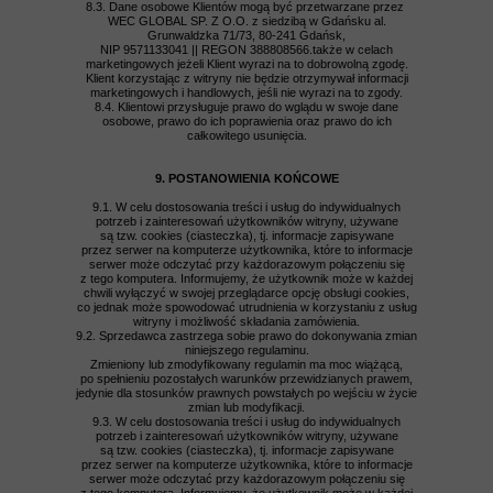
8.3. Dane osobowe Klientów mogą być przetwarzane przez
WEC GLOBAL SP. Z O.O. z siedzibą w Gdańsku al.
Grunwaldzka 71/73, 80-241 Gdańsk,
NIP 9571133041 || REGON 388808566.także w celach
marketingowych jeżeli Klient wyrazi na to dobrowolną zgodę.
Klient korzystając z witryny nie będzie otrzymywał informacji
marketingowych i handlowych, jeśli nie wyrazi na to zgody.
8.4. Klientowi przysługuje prawo do wglądu w swoje dane
osobowe, prawo do ich poprawienia oraz prawo do ich
całkowitego usunięcia.
9. POSTANOWIENIA KOŃCOWE
9.1. W celu dostosowania treści i usług do indywidualnych
potrzeb i zainteresowań użytkowników witryny, używane
są tzw. cookies (ciasteczka), tj. informacje zapisywane
przez serwer na komputerze użytkownika, które to informacje
serwer może odczytać przy każdorazowym połączeniu się
z tego komputera. Informujemy, że użytkownik może w każdej
chwili wyłączyć w swojej przeglądarce opcję obsługi cookies,
co jednak może spowodować utrudnienia w korzystaniu z usług
witryny i możliwość składania zamówienia.
9.2. Sprzedawca zastrzega sobie prawo do dokonywania zmian
niniejszego regulaminu.
Zmieniony lub zmodyfikowany regulamin ma moc wiążącą,
po spełnieniu pozostałych warunków przewidzianych prawem,
jedynie dla stosunków prawnych powstałych po wejściu w życie
zmian lub modyfikacji.
9.3. W celu dostosowania treści i usług do indywidualnych
potrzeb i zainteresowań użytkowników witryny, używane
są tzw. cookies (ciasteczka), tj. informacje zapisywane
przez serwer na komputerze użytkownika, które to informacje
serwer może odczytać przy każdorazowym połączeniu się