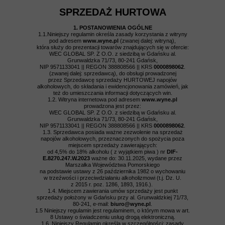
SPRZEDAŻ HURTOWA
1. POSTANOWIENIA OGÓLNE
1.1.Niniejszy regulamin określa zasady korzystania z witryny
pod adresem
www.wyne.pl
(zwanej dalej: witryną),
która służy do prezentacji towarów znajdujących się w ofercie:
WEC GLOBAL SP. Z O.O. z siedzibą w Gdańsku al.
Grunwaldzka 71/73, 80-241 Gdańsk,
NIP 9571133041 || REGON 388808566 || KRS
0000898062
.
(zwanej dalej: sprzedawcą), do obsługi prowadzonej
przez Sprzedawcę sprzedaży HURTOWEJ napojów
alkoholowych, do składania i ewidencjonowania zamówień, jak
też do umieszczania informacji dotyczących win.
1.2. Witryna internetowa pod adresem
www.wyne.pl
prowadzona jest przez:
WEC GLOBAL SP. Z O.O. z siedzibą w Gdańsku al.
Grunwaldzka 71/73, 80-241 Gdańsk,
NIP 9571133041 || REGON 388808566 || KRS
0000898062
.
1.3. Sprzedawca posiada ważne zezwolenie na sprzedaż
napojów alkoholowych, przeznaczonych do spożycia poza
miejscem sprzedaży zawierających:
od 4,5% do 18% alkoholu ( z wyjątkiem piwa ) nr
DIF-
E.8270.247.W.2023
ważne do: 30.11.2025, wydane przez
Marszałka Województwa Pomorskiego
na podstawie ustawy z 26 października 1982 o wychowaniu
w trzeźwości i przeciwdziałaniu alkoholizmowi (t.j. Dz. U.
z 2015 r. poz. 1286, 1893, 1916.).
1.4. Miejscem zawierania umów sprzedaży jest punkt
sprzedaży położony w Gdańsku przy al. Grunwaldzkiej 71/73,
80-241, e-mail:
biuro@wyne.pl
.
1.5 Niniejszy regulamin jest regulaminem, o którym mowa w art.
8 Ustawy o świadczeniu usług drogą elektroniczną.
1.6. Niniejszy Regulamin określa w szczególności: zasady