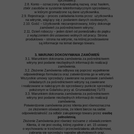
sprzedawcy.
2.8. Konto – oznaczony indywidualną nazwą oraz hasłem,
zbiór zasobów w systemie teleinformatycznym sprzedawcy,
w którym gromadzone są dane użytkownika.
2.9. Rejestracja – proces zakładania konta przez użytkownika
na witrynie, wiążący się z podaniem danych osobowych;.
2.10. Gość – Użytkownik niezarejestrowany, który dokonuje
zamówień za pośrednictwem witryny;
2.11. Dzień roboczy – jeden dzień od poniedziałku do piątku
z wyłączeniem dni ustawowo wolnych od pracy. Strona
produktowa – strona na witrynie, na której przedstawione
są informacje na temat danego towaru.
3. WARUNKI DOKONYWANIA ZAMÓWIEŃ
3.1. Warunkiem dokonania zamówienia za pośrednictwem
witryny jest podanie niezbędnych informacji do realizacji
zamówienia.
3.2. Złożenie Zamówienia odbywa się poprzez wypełnienie
odpowiedniego formularza oraz zatwierdzenia go w witrynie.
Wszystkie umowy sprzedaży zawierane na postawie zamówień
składanych za pośrednictwem witryny są zawierane
i realizowane w należącym do sprzedawcy punkcie sprzedaży
położonym w Gdańsku przy al. Grunwaldzkiej 71/73
3.3. Warunkiem dokonania zamówienia za pośrednictwem
witryny jest podanie niezbędnych informacji do realizacji
zamówienia.
Potwierdzenie zamówienia przez klienta jest równoznaczna
ze złożeniem oświadczenia, że klient bierze na siebie
odpowiedzialność za odbiór zakupionego towaru przez
osobę
pełnoletnią
.
Złożenie Zamówienia jest również tożsame z oświadczeniem
Klienta, iż nie jest osobą, której zgodnie z art. 15 ustawy
o wychowaniu w trzeźwości i przeciwdziałaniu alkoholizmowi,
zabrania się sprzedaży napojów alkoholowych oraz,