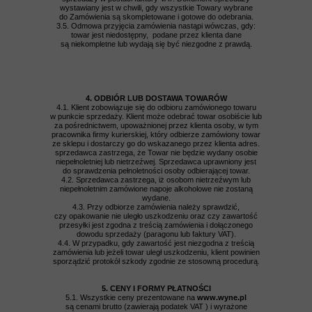
wystawiany jest w chwili, gdy wszystkie Towary wybrane
do Zamówienia są skompletowane i gotowe do odebrania.
3.5. Odmowa przyjęcia zamówienia nastąpi wówczas, gdy:
towar jest niedostępny, podane przez klienta dane
są niekompletne lub wydają się być niezgodne z prawdą.
4. ODBIÓR LUB DOSTAWA TOWARÓW
4.1. Klient zobowiązuje się do odbioru zamówionego towaru
w punkcie sprzedaży. Klient może odebrać towar osobiście lub
za pośrednictwem, upoważnionej przez klienta osoby, w tym
pracownika firmy kurierskiej, który odbierze zamówiony towar
ze sklepu i dostarczy go do wskazanego przez klienta adres.
sprzedawca zastrzega, że Towar nie będzie wydany osobie
niepełnoletniej lub nietrzeźwej. Sprzedawca uprawniony jest
do sprawdzenia pełnoletności osoby odbierającej towar.
4.2. Sprzedawca zastrzega, iż osobom nietrzeźwym lub
niepełnoletnim zamówione napoje alkoholowe nie zostaną
wydane.
4.3. Przy odbiorze zamówienia należy sprawdzić,
czy opakowanie nie uległo uszkodzeniu oraz czy zawartość
przesyłki jest zgodna z treścią zamówienia i dołączonego
dowodu sprzedaży (paragonu lub faktury VAT).
4.4. W przypadku, gdy zawartość jest niezgodna z treścią
zamówienia lub jeżeli towar uległ uszkodzeniu, klient powinien
sporządzić protokół szkody zgodnie ze stosowną procedurą.
5. CENY I FORMY PŁATNOŚCI
5.1. Wszystkie ceny prezentowane na
www.wyne.pl
są cenami brutto (zawierają podatek VAT ) i wyrażone