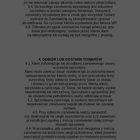
że nie dokonuje zakupu alkoholu celem dalszej odsprzedaży.
3.4. Do każdego zamówienia wystawiany jest dokument
sprzedaży w postaci paragonu fiskalnego. Dokument
sprzedaży wystawiany jest w chwili, gdy wszystkie Towary
wybrane do Zamówienia są skompletowane i gotowe
do odebrania. Na życzenie Klienta wystawiana jest faktura VAT.
3.5. Odmowa przyjęcia zamówienia nastąpi wówczas, gdy:
towar jest niedostępny, podane przez klienta dane
są niekompletne lub wydają się być niezgodne z prawdą.
4. ODBIÓR LUB DOSTAWA TOWARÓW
4.1. Klient zobowiązuje się do odbioru zamówionego towaru
w punkcie sprzedaży.
Klient może odebrać towar osobiście lub za pośrednictwem,
upoważnionej przez klienta osoby, w tym pracownika firmy
kurierskiej, który odbierze zamówiony towar ze sklepu
i dostarczy go do wskazanego przez klienta adres.
sprzedawca zastrzega, że Towar nie będzie wydany osobie
niepełnoletniej lub nietrzeźwej. Sprzedawca uprawniony jest
do sprawdzenia pełnoletności osoby odbierającej towar.
4.2. Sprzedawca zastrzega, iż osobom nietrzeźwym lub
niepełnoletnim zamówione napoje alkoholowe nie zostaną
wydane.
4.3. Przy odbiorze zamówienia należy sprawdzić,
czy opakowanie nie uległo uszkodzeniu oraz czy zawartość
przesyłki jest zgodna z treścią zamówienia i dołączonego
dowodu sprzedaży
4.4. W przypadku, gdy zawartość jest niezgodna z treścią
zamówienia lub jeżeli towar uległ uszkodzeniu, klient powinien
sporządzić protokół szkody zgodnie ze stosowną procedurą.