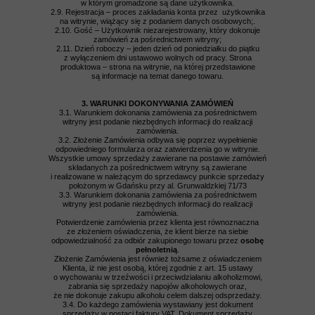
w którym gromadzone są dane użytkownika.
2.9. Rejestracja – proces zakładania konta przez użytkownika
na witrynie, wiążący się z podaniem danych osobowych;.
2.10. Gość – Użytkownik niezarejestrowany, który dokonuje
zamówień za pośrednictwem witryny;
2.11. Dzień roboczy – jeden dzień od poniedziałku do piątku
z wyłączeniem dni ustawowo wolnych od pracy. Strona
produktowa – strona na witrynie, na której przedstawione
są informacje na temat danego towaru.
3. WARUNKI DOKONYWANIA ZAMÓWIEŃ
3.1. Warunkiem dokonania zamówienia za pośrednictwem
witryny jest podanie niezbędnych informacji do realizacji
zamówienia.
3.2. Złożenie Zamówienia odbywa się poprzez wypełnienie
odpowiedniego formularza oraz zatwierdzenia go w witrynie.
Wszystkie umowy sprzedaży zawierane na postawie zamówień
składanych za pośrednictwem witryny są zawierane
i realizowane w należącym do sprzedawcy punkcie sprzedaży
położonym w Gdańsku przy al. Grunwaldzkiej 71/73
3.3. Warunkiem dokonania zamówienia za pośrednictwem
witryny jest podanie niezbędnych informacji do realizacji
zamówienia.
Potwierdzenie zamówienia przez klienta jest równoznaczna
ze złożeniem oświadczenia, że klient bierze na siebie
odpowiedzialność za odbiór zakupionego towaru przez
osobę
pełnoletnią
.
Złożenie Zamówienia jest również tożsame z oświadczeniem
Klienta, iż nie jest osobą, której zgodnie z art. 15 ustawy
o wychowaniu w trzeźwości i przeciwdziałaniu alkoholizmowi,
zabrania się sprzedaży napojów alkoholowych oraz,
że nie dokonuje zakupu alkoholu celem dalszej odsprzedaży.
3.4. Do każdego zamówienia wystawiany jest dokument
sprzedaży w postaci faktury VAT. Dokument sprzedaży