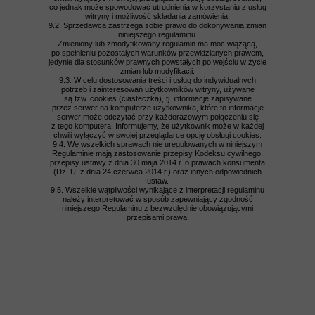
co jednak może spowodować utrudnienia w korzystaniu z usług
witryny i możliwość składania zamówienia.
9.2. Sprzedawca zastrzega sobie prawo do dokonywania zmian
niniejszego regulaminu.
Zmieniony lub zmodyfikowany regulamin ma moc wiążącą,
po spełnieniu pozostałych warunków przewidzianych prawem,
jedynie dla stosunków prawnych powstałych po wejściu w życie
zmian lub modyfikacji.
9.3. W celu dostosowania treści i usług do indywidualnych
potrzeb i zainteresowań użytkowników witryny, używane
są tzw. cookies (ciasteczka), tj. informacje zapisywane
przez serwer na komputerze użytkownika, które to informacje
serwer może odczytać przy każdorazowym połączeniu się
z tego komputera. Informujemy, że użytkownik może w każdej
chwili wyłączyć w swojej przeglądarce opcję obsługi cookies.
9.4. We wszelkich sprawach nie uregulowanych w niniejszym
Regulaminie mają zastosowanie przepisy Kodeksu cywilnego,
przepisy ustawy z dnia 30 maja 2014 r. o prawach konsumenta
(Dz. U. z dnia 24 czerwca 2014 r.) oraz innych odpowiednich
ustaw.
9.5. Wszelkie wątpliwości wynikające z interpretacji regulaminu
należy interpretować w sposób zapewniający zgodność
niniejszego Regulaminu z bezwzględnie obowiązującymi
przepisami prawa.