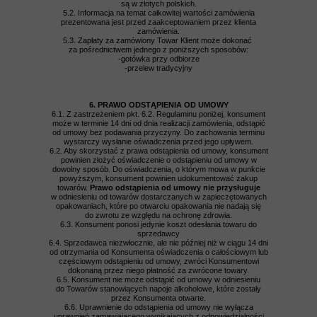
są w złotych polskich.
5.2. Informacja na temat całkowitej wartości zamówienia
prezentowana jest przed zaakceptowaniem przez klienta
zamówienia.
5.3. Zapłaty za zamówiony Towar Klient może dokonać
za pośrednictwem jednego z poniższych sposobów:
-gotówka przy odbiorze
-przelew tradycyjny
6. PRAWO ODSTĄPIENIA OD UMOWY
6.1. Z zastrzeżeniem pkt. 6.2. Regulaminu poniżej, konsument
może w terminie 14 dni od dnia realizacji zamówienia, odstąpić
od umowy bez podawania przyczyny. Do zachowania terminu
wystarczy wysłanie oświadczenia przed jego upływem.
6.2. Aby skorzystać z prawa odstąpienia od umowy, konsument
powinien złożyć oświadczenie o odstąpieniu od umowy w
dowolny sposób. Do oświadczenia, o którym mowa w punkcie
powyższym, konsument powinien udokumentować zakup
towarów.
Prawo odstąpienia od umowy nie przysługuje
w odniesieniu od towarów dostarczanych w zapieczętowanych
opakowaniach, które po otwarciu opakowania nie nadają się
do zwrotu ze względu na ochronę zdrowia.
6.3. Konsument ponosi jedynie koszt odesłania towaru do
sprzedawcy
6.4. Sprzedawca niezwłocznie, ale nie później niż w ciągu 14 dni
od otrzymania od Konsumenta oświadczenia o całościowym lub
częściowym odstąpieniu od umowy, zwróci Konsumentowi
dokonaną przez niego płatność za zwrócone towary.
6.5. Konsument nie może odstąpić od umowy w odniesieniu
do Towarów stanowiących napoje alkoholowe, które zostały
przez Konsumenta otwarte.
6.6. Uprawnienie do odstąpienia od umowy nie wyłącza
uprawnień zamawiającego wynikających z odpowiedzialności