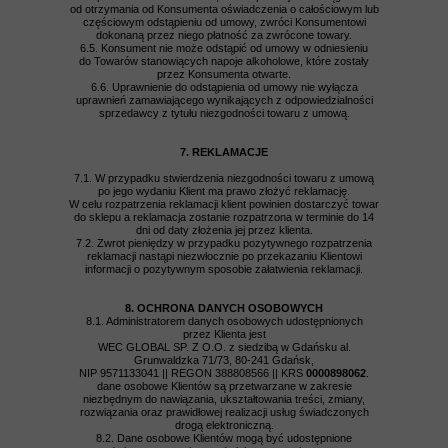
od otrzymania od Konsumenta oświadczenia o całościowym lub
częściowym odstąpieniu od umowy, zwróci Konsumentowi
dokonaną przez niego płatność za zwrócone towary.
6.5. Konsument nie może odstąpić od umowy w odniesieniu
do Towarów stanowiących napoje alkoholowe, które zostały
przez Konsumenta otwarte.
6.6. Uprawnienie do odstąpienia od umowy nie wyłącza
uprawnień zamawiającego wynikających z odpowiedzialności
sprzedawcy z tytułu niezgodności towaru z umową.
7. REKLAMACJE
7.1. W przypadku stwierdzenia niezgodności towaru z umową
po jego wydaniu Klient ma prawo złożyć reklamację.
W celu rozpatrzenia reklamacji klient powinien dostarczyć towar
do sklepu a reklamacja zostanie rozpatrzona w terminie do 14
dni od daty złożenia jej przez klienta.
7.2. Zwrot pieniędzy w przypadku pozytywnego rozpatrzenia
reklamacji nastąpi niezwłocznie po przekazaniu Klientowi
informacji o pozytywnym sposobie załatwienia reklamacji.
8. OCHRONA DANYCH OSOBOWYCH
8.1. Administratorem danych osobowych udostępnionych
przez Klienta jest
WEC GLOBAL SP. Z O.O. z siedzibą w Gdańsku al.
Grunwaldzka 71/73, 80-241 Gdańsk,
NIP 9571133041 || REGON 388808566 || KRS
0000898062
.
dane osobowe Klientów są przetwarzane w zakresie
niezbędnym do nawiązania, ukształtowania treści, zmiany,
rozwiązania oraz prawidłowej realizacji usług świadczonych
drogą elektroniczną.
8.2. Dane osobowe Klientów mogą być udostępnione