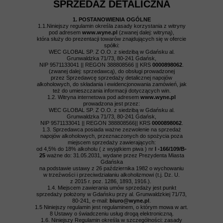
SPRZEDAŻ DETALICZNA
1. POSTANOWIENIA OGÓLNE
1.1.Niniejszy regulamin określa zasady korzystania z witryny
pod adresem
www.wyne.pl
(zwanej dalej: witryną),
która służy do prezentacji towarów znajdujących się w ofercie
spółki:
WEC GLOBAL SP. Z O.O. z siedzibą w Gdańsku al.
Grunwaldzka 71/73, 80-241 Gdańsk,
NIP 9571133041 || REGON 388808566 || KRS
0000898062
.
(zwanej dalej: sprzedawcą), do obsługi prowadzonej
przez Sprzedawcę sprzedaży detalicznej napojów
alkoholowych, do składania i ewidencjonowania zamówień, jak
też do umieszczania informacji dotyczących win.
1.2. Witryna internetowa pod adresem
www.wyne.pl
prowadzona jest przez:
WEC GLOBAL SP. Z O.O. z siedzibą w Gdańsku al.
Grunwaldzka 71/73, 80-241 Gdańsk,
NIP 9571133041 || REGON 388808566|| KRS
0000898062
.
1.3. Sprzedawca posiada ważne zezwolenie na sprzedaż
napojów alkoholowych, przeznaczonych do spożycia poza
miejscem sprzedaży zawierających:
od 4,5% do 18% alkoholu ( z wyjątkiem piwa ) nr
I -166/109/B-
25
ważne do: 31.05.2031, wydane przez Prezydenta Miasta
Gdańska
na podstawie ustawy z 26 października 1982 o wychowaniu
w trzeźwości i przeciwdziałaniu alkoholizmowi (t.j. Dz. U.
z 2015 r. poz. 1286, 1893, 1916.).
1.4. Miejscem zawierania umów sprzedaży jest punkt
sprzedaży położony w Gdańsku przy al. Grunwaldzkiej 71/73,
80-241, e-mail:
biuro@wyne.pl
.
1.5 Niniejszy regulamin jest regulaminem, o którym mowa w art.
8 Ustawy o świadczeniu usług drogą elektroniczną.
1.6. Niniejszy Regulamin określa w szczególności: zasady