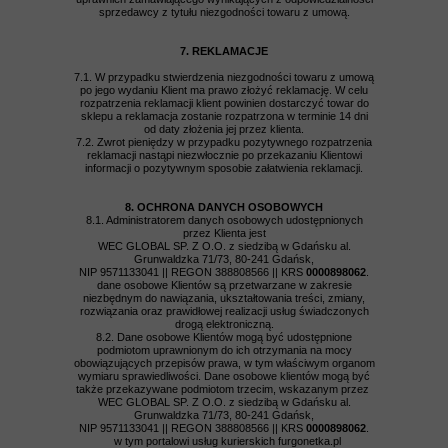
sprzedawcy z tytułu niezgodności towaru z umową.
7. REKLAMACJE
7.1. W przypadku stwierdzenia niezgodności towaru z umową
po jego wydaniu Klient ma prawo złożyć reklamację. W celu
rozpatrzenia reklamacji klient powinien dostarczyć towar do
sklepu a reklamacja zostanie rozpatrzona w terminie 14 dni
od daty złożenia jej przez klienta.
7.2. Zwrot pieniędzy w przypadku pozytywnego rozpatrzenia
reklamacji nastąpi niezwłocznie po przekazaniu Klientowi
informacji o pozytywnym sposobie załatwienia reklamacji.
8. OCHRONA DANYCH OSOBOWYCH
8.1. Administratorem danych osobowych udostępnionych
przez Klienta jest
WEC GLOBAL SP. Z O.O. z siedzibą w Gdańsku al.
Grunwaldzka 71/73, 80-241 Gdańsk,
NIP 9571133041 || REGON 388808566 || KRS
0000898062
.
dane osobowe Klientów są przetwarzane w zakresie
niezbędnym do nawiązania, ukształtowania treści, zmiany,
rozwiązania oraz prawidłowej realizacji usług świadczonych
drogą elektroniczną.
8.2. Dane osobowe Klientów mogą być udostępnione
podmiotom uprawnionym do ich otrzymania na mocy
obowiązujących przepisów prawa, w tym właściwym organom
wymiaru sprawiedliwości. Dane osobowe klientów mogą być
także przekazywane podmiotom trzecim, wskazanym przez
WEC GLOBAL SP. Z O.O. z siedzibą w Gdańsku al.
Grunwaldzka 71/73, 80-241 Gdańsk,
NIP 9571133041 || REGON 388808566 || KRS
0000898062
.
w tym portalowi usług kurierskich furgonetka.pl