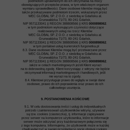
podmiotom uprawnionym do ich otrzymania na mocy
obowiązujących przepisów prawa, w tym właściwym organom
wymiaru sprawiedliwości. Dane osobowe klientów mogą być
także przekazywane podmiotom trzecim, wskazanym przez
WEC GLOBAL SP. Z O.O. z siedzibą w Gdańsku al.
Grunwaldzka 71/73, 80-241 Gdańsk,
NIP 9571133041 || REGON 388808566 || KRS
0000898062
.
. w tym podmiotom wykonującym czynności dotyczące
realizowanych usług na rzecz Klientów
WEC GLOBAL SP. Z O.O. z siedzibą w Gdańsku al.
Grunwaldzka 71/73, 80-241 Gdańsk,
NIP 9571133041 || REGON 388808566 || KRS
0000898062
.
w tym portalowi usług kurierskich furgonetka.pl
8.3. Dane osobowe Klientów mogą być przetwarzane przez
WEC GLOBAL SP. Z O.O. z siedzibą w Gdańsku al.
Grunwaldzka 71/73, 80-241 Gdańsk,
NIP 9571133041 || REGON 388808566 || KRS
0000898062
.
.także w celach marketingowych jeżeli Klient wyrazi
na to dobrowolną zgodę. Klient korzystając z witryny nie będzie
otrzymywał informacji marketingowych i handlowych, jeśli
nie wyrazi na to zgody.
8.4. Klientowi przysługuje prawo do wglądu w swoje dane
osobowe, prawo do ich poprawienia oraz prawo do ich
całkowitego usunięcia.
9. POSTANOWIENIA KOŃCOWE
9.1. W celu dostosowania treści i usług do indywidualnych
potrzeb i zainteresowań użytkowników witryny, używane
są tzw. cookies (ciasteczka), tj. informacje zapisywane
przez serwer na komputerze użytkownika, które to informacje
serwer może odczytać przy każdorazowym połączeniu się
z tego komputera. Informujemy, że użytkownik może w każdej
chwili wyłączyć w swojej przeglądarce opcję obsługi cookies,