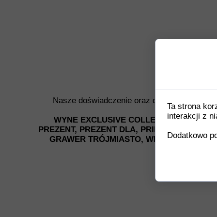
Od w
Nasze doświadczenie oraz dbałość o każdy s
Ta strona kor
interakcji z 
WYNE EXCLUSIVE COLLECTION, WYNE, 
PREZENT, PREZENT DLA, PRIMITIVO, CHAR
Dodatkowo po
GRAWER TRÓJMIASTO, WINO NA WESELE, S