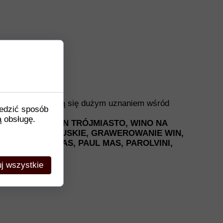
 win.
erów, które cieszą się dużym uznaniem wśród
ledzić sposób
ą obsługę.
 HURTOWNIA WIN TRÓJMIASTO, WINO NA
IE, WINO FRANCUSKIE, GRAWEROWANIE WIN,
ITINI, COTE MAS, PAUL MAS, PAROLVINI,
j wszystkie