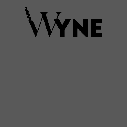
NANI RIZZI SPUMA
*KARTON (6)
216,00 PLN
Dodaj do koszyka