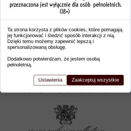
przeznaczona jest wyłącznie dla osób pełnoletnich.
(18+)
Ta strona korzysta z plików cookies, które pomagają
jej funkcjonować i śledzić sposób interakcji z nią.
Dzięki temu możemy zapewnić lepszą i
spersonalizowaną obsługę.
Dodatkowo potwierdzam, że jestem osobą
pełnoletnią.
Dodatkowe informacje o produkcie
W tej sekcji warto umieścić istotne informacje, ta
Ustawienia
Zaakceptuj wszystkie
gwarancji, zalecenia dotyczące montażu/montażu,
certyfikaty lub nagrody. Dzięki tym danym klienci