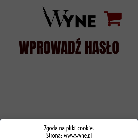
WPROWADŹ HASŁO
Zgoda na pliki cookie.
Strona:
www.wyne.pl