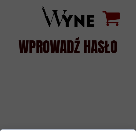
WPROWADŹ HASŁO