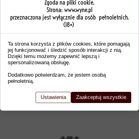
Zgoda na pliki cookie.
Strona:
www.wyne.pl
przeznaczona jest wyłącznie dla osób pełnoletnich.
(18+)
Ta strona korzysta z plików cookies, które pomagają
jej funkcjonować i śledzić sposób interakcji z nią.
Dzięki temu możemy zapewnić lepszą i
spersonalizowaną obsługę.
Od wi
Dodatkowo potwierdzam, że jestem osobą
Nasze doświadczenie oraz dbałość o każdy sz
pełnoletnią.
WYNE EXCLUSIVE COLLECTION, WYNE, W
PREZENT, PREZENT DLA, PRIMITIVO, CHARD
Ustawienia
Zaakceptuj wszystkie
GRAWER TRÓJMIASTO, WINO NA WESELE, S