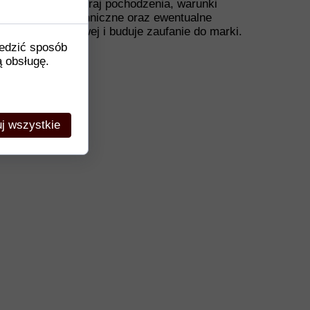
 wymiary i waga, kraj pochodzenia, warunki
ardami, dane techniczne oraz ewentualne
e decyzji zakupowej i buduje zaufanie do marki.
ledzić sposób
ą obsługę.
j wszystkie