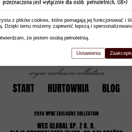
przeznaczona jest wyłącznie dla osób pełnoletnich. (18+)
akie jak skład/materiał, instrukcje konserwacji/użytkowania,
, informacje o bezpieczeństwie, zgodność z normami/stand
i otrzymują kompletny obraz produktu, co ułatwia im podjęci
zysta z plików cookies, które pomagają jej funkcjonować i ś
nią. Dzięki temu możemy zapewnić lepszą i spersonalizowan
twierdzam, że jestem osobą pełnoletnią.
Ustawienia
Zaakceptu
START
HURTOWNIA
BLOG
2026
WYNE EXCLUSIVE COLLECTION
WEC GLOBAL SP. Z O. O.