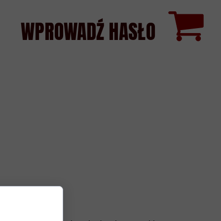
WPROWADŹ HASŁO
NC | *KARTON (6)