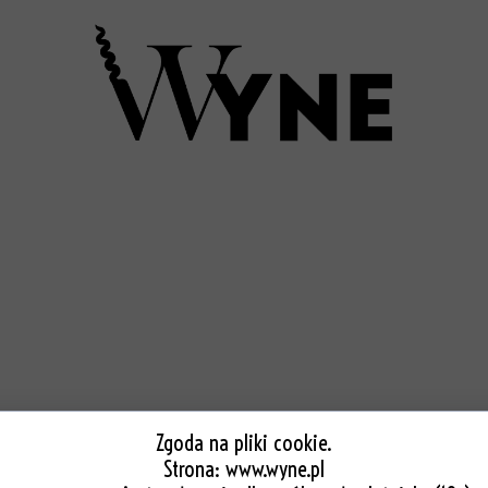
PUECH COCUT BLA
270 PLN
Dodaj do koszyka
Zgoda na pliki cookie.
Strona:
www.wyne.pl