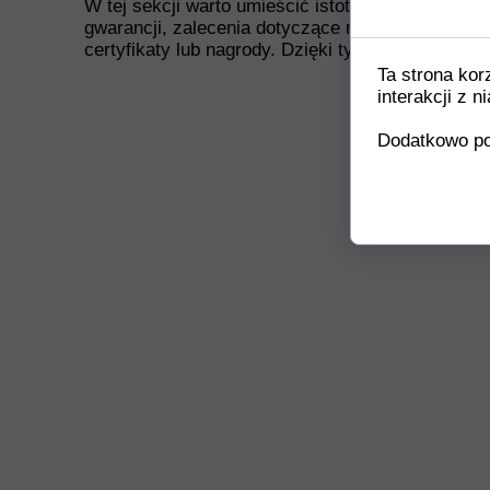
W tej sekcji warto umieścić istotne informacje, t
gwarancji, zalecenia dotyczące montażu/montażu
certyfikaty lub nagrody. Dzięki tym danym klienc
Ta strona kor
interakcji z 
Dodatkowo po