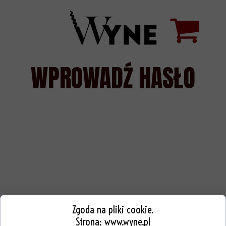
WPROWADŹ HASŁO
Zgoda na pliki cookie.
Strona:
www.wyne.pl