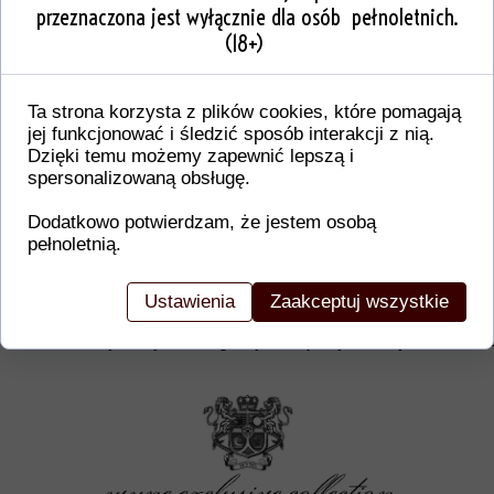
przeznaczona jest wyłącznie dla osób pełnoletnich.
(18+)
Ta strona korzysta z plików cookies, które pomagają
jej funkcjonować i śledzić sposób interakcji z nią.
Dzięki temu możemy zapewnić lepszą i
spersonalizowaną obsługę.
Dodatkowo potwierdzam, że jestem osobą
pełnoletnią.
Dodatkowe informacje o produkcie
W tej sekcji warto umieścić istotne informacje, ta
Ustawienia
Zaakceptuj wszystkie
gwarancji, zalecenia dotyczące montażu/montażu,
certyfikaty lub nagrody. Dzięki tym danym klienci