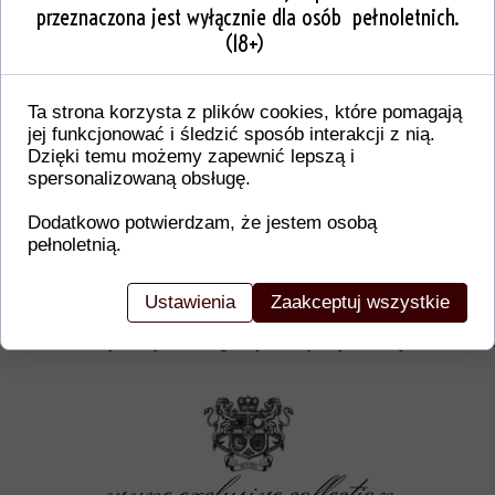
przeznaczona jest wyłącznie dla osób pełnoletnich.
(18+)
Ta strona korzysta z plików cookies, które pomagają
jej funkcjonować i śledzić sposób interakcji z nią.
Dzięki temu możemy zapewnić lepszą i
spersonalizowaną obsługę.
Dodatkowo potwierdzam, że jestem osobą
pełnoletnią.
Dodatkowe informacje o produkcie
W tej sekcji warto umieścić istotne informacje, ta
Ustawienia
Zaakceptuj wszystkie
gwarancji, zalecenia dotyczące montażu/montażu,
certyfikaty lub nagrody. Dzięki tym danym klienci