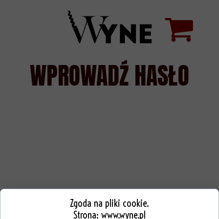
WPROWADŹ HASŁO
Zgoda na pliki cookie.
Strona:
www.wyne.pl