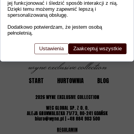
Dodatkowe informacje o produkcie
jej funkcjonować i śledzić sposób interakcji z nią.
Dzięki temu możemy zapewnić lepszą i
W tej sekcji warto umieścić istotne informacje, ta
spersonalizowaną obsługę.
gwarancji, zalecenia dotyczące montażu/montażu,
certyfikaty lub nagrody. Dzięki tym danym klienci
Dodatkowo potwierdzam, że jestem osobą
pełnoletnią.
Ustawienia
Zaakceptuj wszystkie
START
HURTOWNIA
BLOG
2026
WYNE EXCLUSIVE COLLECTION
WEC GLOBAL SP. Z O. O.
ALEJA GRUNWALDZKA 71/73, 80-241 GDAŃSK
biuro@wyne.pl | +48 884 903 500
REGULAMIN