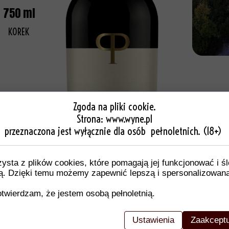
750 ml
KOREK
Zgoda na pliki cookie.
Strona:
www.wyne.pl
przeznaczona jest wyłącznie dla osób pełnoletnich. (18+)
zysta z plików cookies, które pomagają jej funkcjonować i ś
nią. Dzięki temu możemy zapewnić lepszą i spersonalizowan
twierdzam, że jestem osobą pełnoletnią.
Ustawienia
Zaakceptu