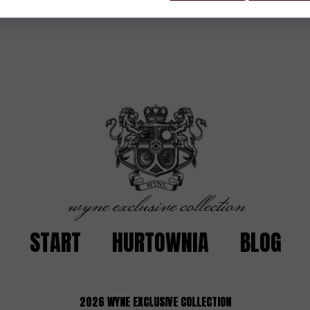
START
HURTOWNIA
BLOG
2026
WYNE EXCLUSIVE COLLECTION