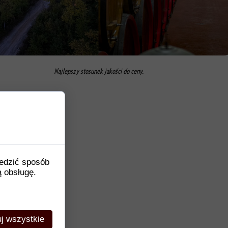
Najlepszy stosunek jakości do ceny.
ledzić sposób
ą obsługę.
j wszystkie