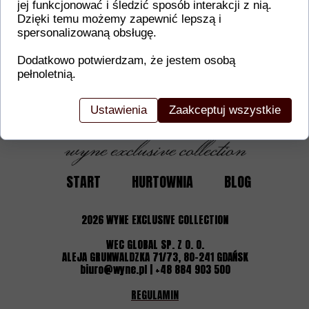
Dodatkowe informacje o produkcie
jej funkcjonować i śledzić sposób interakcji z nią.
Dzięki temu możemy zapewnić lepszą i
W tej sekcji warto umieścić istotne informacje, ta
spersonalizowaną obsługę.
gwarancji, zalecenia dotyczące montażu/montażu,
certyfikaty lub nagrody. Dzięki tym danym klienci
Dodatkowo potwierdzam, że jestem osobą
pełnoletnią.
Ustawienia
Zaakceptuj wszystkie
START
HURTOWNIA
BLOG
2026
WYNE EXCLUSIVE COLLECTION
WEC GLOBAL SP. Z O. O.
ALEJA GRUNWALDZKA 71/73, 80-241 GDAŃSK
biuro@wyne.pl | +48 884 903 500
REGULAMIN