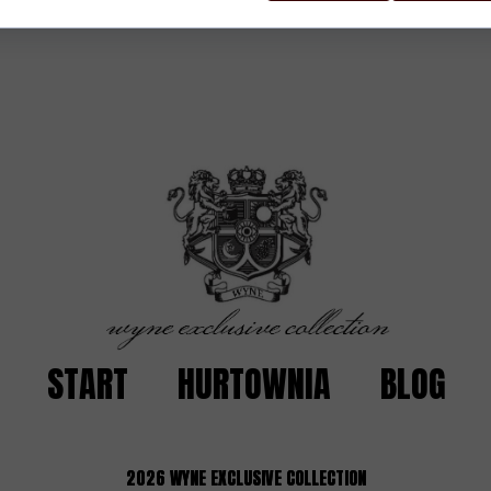
START
HURTOWNIA
BLOG
2026
WYNE EXCLUSIVE COLLECTION