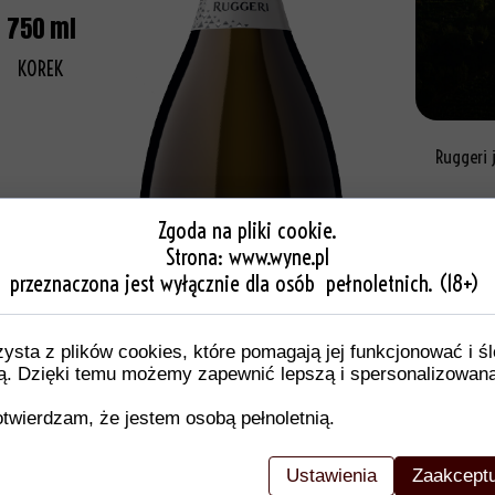
750 ml
KOREK
Ruggeri
Dążenia 
arciu.
Zgoda na pliki cookie.
Strona:
www.wyne.pl
przeznaczona jest wyłącznie dla osób pełnoletnich. (18+)
W 2017 r
iso.
zysta z plików cookies, które pomagają jej funkcjonować i ś
nią. Dzięki temu możemy zapewnić lepszą i spersonalizowan
twierdzam, że jestem osobą pełnoletnią.
Ustawienia
Zaakceptu