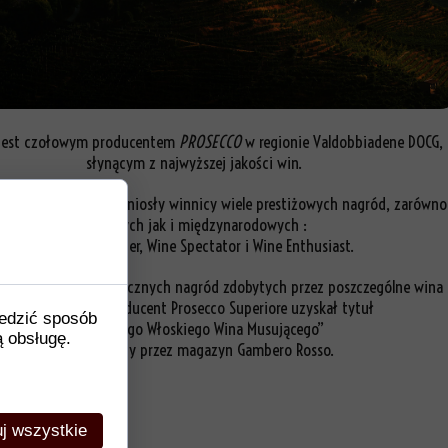
 jest czołowym producentem
PROSECCO
w regionie Valdobbiadene DOCG,
słynącym z najwyższej jakości win.
do doskonałości przyniosły winnicy wiele prestiżowych nagród, zarówno
krajowych jak i międzynarodowych :
Falstaff, Decanter, Wine Spectator i Wine Enthusiast.
oku Ruggeri oprócz licznych nagród zdobytych przez poszczególne wina
jako pierwszy producent Prosecco Superiore uzyskał tytuł
ledzić sposób
„Najlepszego Włoskiego Wina Musującego”
ą obsługę.
przyznawany przez magazyn Gambero Rosso.
j wszystkie