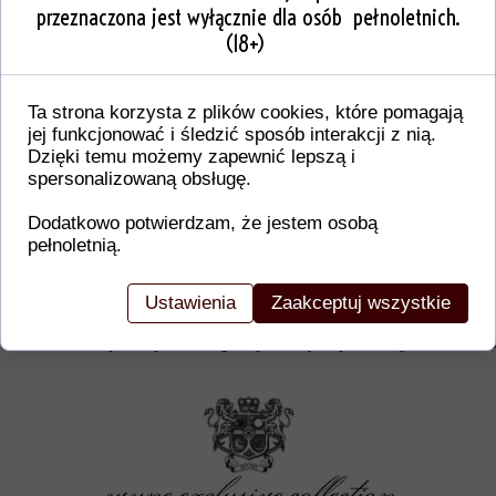
przeznaczona jest wyłącznie dla osób pełnoletnich.
(18+)
Ta strona korzysta z plików cookies, które pomagają
jej funkcjonować i śledzić sposób interakcji z nią.
Dzięki temu możemy zapewnić lepszą i
spersonalizowaną obsługę.
Dodatkowo potwierdzam, że jestem osobą
pełnoletnią.
Dodatkowe informacje o produkcie
W tej sekcji warto umieścić istotne informacje, ta
Ustawienia
Zaakceptuj wszystkie
gwarancji, zalecenia dotyczące montażu/montażu,
certyfikaty lub nagrody. Dzięki tym danym klienci