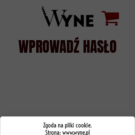
WPROWADŹ HASŁO
Zgoda na pliki cookie.
Strona:
www.wyne.pl