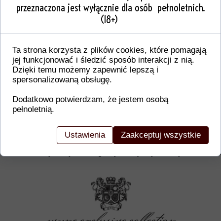
przeznaczona jest wyłącznie dla osób pełnoletnich.
(18+)
Ta strona korzysta z plików cookies, które pomagają
jej funkcjonować i śledzić sposób interakcji z nią.
Dzięki temu możemy zapewnić lepszą i
spersonalizowaną obsługę.
Dodatkowo potwierdzam, że jestem osobą
pełnoletnią.
Dodatkowe informacje o produkcie
W tej sekcji warto umieścić istotne informacje, ta
Ustawienia
Zaakceptuj wszystkie
gwarancji, zalecenia dotyczące montażu/montażu,
certyfikaty lub nagrody. Dzięki tym danym klienci