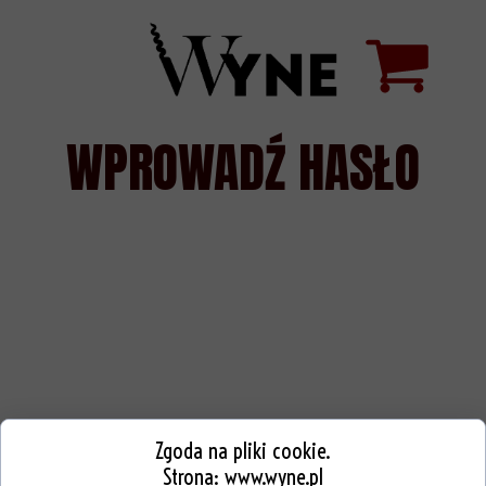
WPROWADŹ HASŁO
Zgoda na pliki cookie.
Strona:
www.wyne.pl