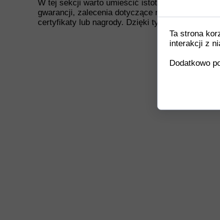
W tej sekcji warto umieścić istotne informacje, t
gwarancji, zalecenia dotyczące montażu/montażu
certyfikaty lub nagrody. Dzięki tym danym klienc
Ta strona kor
interakcji z 
Dodatkowo po