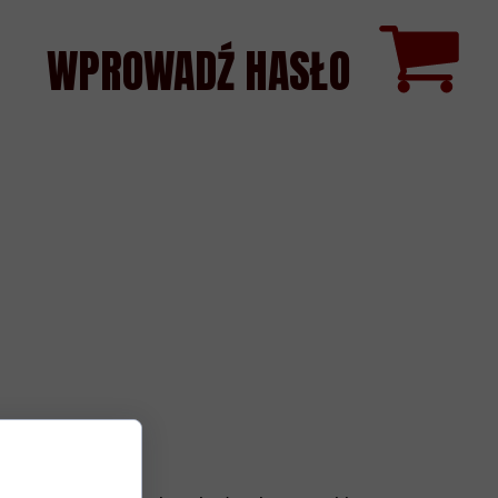
WPROWADŹ HASŁO
S ||