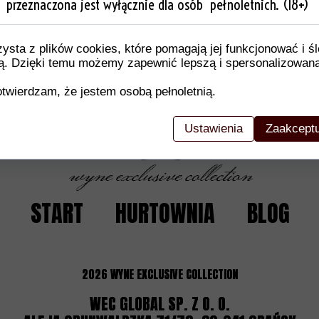
przeznaczona jest wyłącznie dla osób pełnoletnich. (18+)
akie jak skład/materiał, instrukcje konserwacji/użytkowania,
, informacje o bezpieczeństwie, zgodność z normami/stand
i otrzymują kompletny obraz produktu, co ułatwia im podjęci
zysta z plików cookies, które pomagają jej funkcjonować i ś
nią. Dzięki temu możemy zapewnić lepszą i spersonalizowan
twierdzam, że jestem osobą pełnoletnią.
Ustawienia
Zaakceptu
START
HURTOWNIA
BLOG
2026
WYNE EXCLUSIVE COLLECTION
WEC GLOBAL SP. Z O. O.