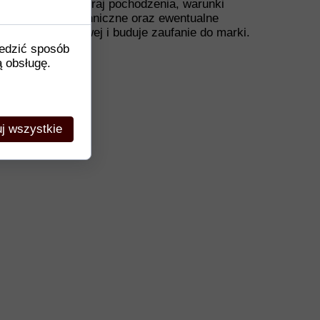
 wymiary i waga, kraj pochodzenia, warunki
ardami, dane techniczne oraz ewentualne
e decyzji zakupowej i buduje zaufanie do marki.
ledzić sposób
ą obsługę.
j wszystkie