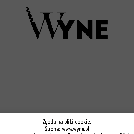
COTE MAS PEZENA
55 PLN
Dodaj do koszyka
Zgoda na pliki cookie.
Strona:
www.wyne.pl