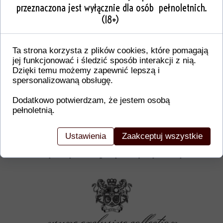
przeznaczona jest wyłącznie dla osób pełnoletnich.
(18+)
Ta strona korzysta z plików cookies, które pomagają
jej funkcjonować i śledzić sposób interakcji z nią.
Dzięki temu możemy zapewnić lepszą i
spersonalizowaną obsługę.
Dodatkowo potwierdzam, że jestem osobą
pełnoletnią.
Dodatkowe informacje o produkcie
W tej sekcji warto umieścić istotne informacje, ta
Ustawienia
Zaakceptuj wszystkie
gwarancji, zalecenia dotyczące montażu/montażu,
certyfikaty lub nagrody. Dzięki tym danym klienci