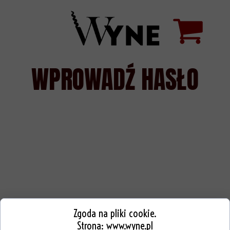
WPROWADŹ HASŁO
Zgoda na pliki cookie.
Strona:
www.wyne.pl