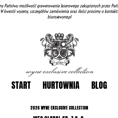
my Państwu możliwość grawerowania laserowego zakupionych przez Pańs
W kwestii wyceny, szczegółów zamówienia oraz ilości prosimy o kontakt:
biuro@wyne.pl
START
HURTOWNIA
BLOG
2026
WYNE EXCLUSIVE COLLECTION