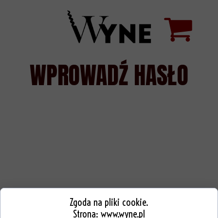
WPROWADŹ HASŁO
Zgoda na pliki cookie.
Strona:
www.wyne.pl