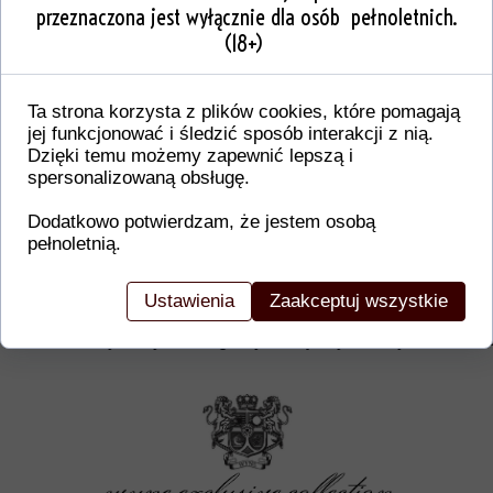
przeznaczona jest wyłącznie dla osób pełnoletnich.
(18+)
Ta strona korzysta z plików cookies, które pomagają
jej funkcjonować i śledzić sposób interakcji z nią.
Dzięki temu możemy zapewnić lepszą i
spersonalizowaną obsługę.
Dodatkowo potwierdzam, że jestem osobą
pełnoletnią.
Dodatkowe informacje o produkcie
W tej sekcji warto umieścić istotne informacje, ta
Ustawienia
Zaakceptuj wszystkie
gwarancji, zalecenia dotyczące montażu/montażu,
certyfikaty lub nagrody. Dzięki tym danym klienci