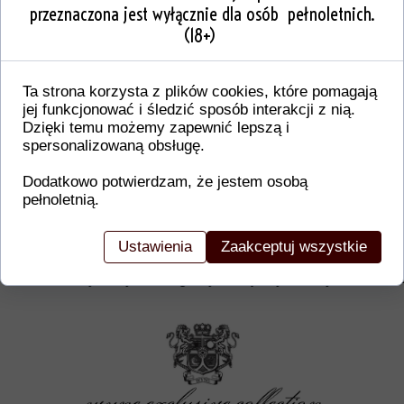
przeznaczona jest wyłącznie dla osób pełnoletnich.
(18+)
Ta strona korzysta z plików cookies, które pomagają
jej funkcjonować i śledzić sposób interakcji z nią.
Dzięki temu możemy zapewnić lepszą i
spersonalizowaną obsługę.
Dodatkowo potwierdzam, że jestem osobą
pełnoletnią.
Dodatkowe informacje o produkcie
W tej sekcji warto umieścić istotne informacje, ta
Ustawienia
Zaakceptuj wszystkie
gwarancji, zalecenia dotyczące montażu/montażu,
certyfikaty lub nagrody. Dzięki tym danym klienci