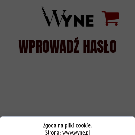
WPROWADŹ HASŁO
Zgoda na pliki cookie.
Strona:
www.wyne.pl