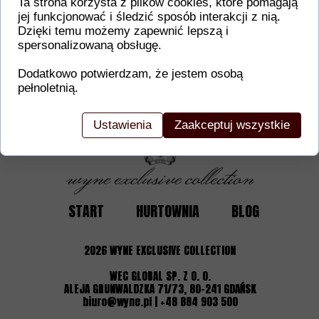
Ta strona korzysta z plików cookies, które pomagają
jej funkcjonować i śledzić sposób interakcji z nią.
Dodatkowe informacje o produkcie
Dzięki temu możemy zapewnić lepszą i
spersonalizowaną obsługę.
W tej sekcji warto umieścić istotne informacje, ta
gwarancji, zalecenia dotyczące montażu/montażu,
Dodatkowo potwierdzam, że jestem osobą
certyfikaty lub nagrody. Dzięki tym danym klienci
pełnoletnią.
Ustawienia
Zaakceptuj wszystkie
START
HURTOWNIA
BLOG
2026
WYNE EXCLUSIVE COLLECTION
WEC GLOBAL SP. Z O. O.
ALEJA GRUNWALDZKA 71/73, 80-241 GDAŃSK
biuro@wyne.pl | +48 884 903 500