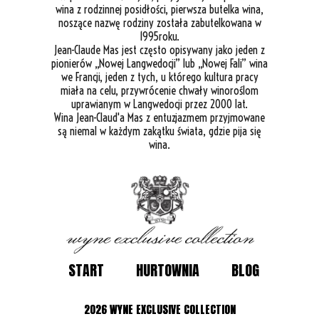
wina z rodzinnej posidłości, pierwsza butelka wina,
noszące nazwę rodziny została zabutelkowana w
1995roku.
Jean-Claude Mas jest często opisywany jako jeden z
pionierów „Nowej Langwedocji” lub „Nowej Fali” wina
we Francji, jeden z tych, u którego kultura pracy
miała na celu, przywrócenie chwały winoroślom
uprawianym w Langwedocji przez 2000 lat.
Wina Jean-Claud'a Mas z entuzjazmem przyjmowane
są niemal w każdym zakątku świata, gdzie pija się
wina.
START
HURTOWNIA
BLOG
2026
WYNE EXCLUSIVE COLLECTION