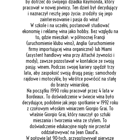
by dotrzeć do swojego dziadka Raymonda, który
pracował w nowej piwnicy. Ten dzień był decydujący
i naznaczył resztę jego życia: zrodziły się jego
zainteresowanie i pasja do wina!
W szkole i na uczelni, postanowił studiować
ekonomię i reklamę wina jako hobby. Bez względu na
to, gdzie mieszkał: w północnej Francji
(uruchomienie klubu wino), Anglia (uruchomienie
firmy importującej wina organiczne) lub Miami
(asystent handlowy wina przy Attaché żywności i
mody), zawsze pozostawał w kontakcie ze swoją
pasją: winem. Podczas swojej kariery spędził trzy
lata, aby zaspokoić swoją drugą pasję: samochody
rajdowe i motocykle, by wkrótce powrócić na stałę
do branży winiarskiej.
Na początku 1990 roku pracował przez 4 lata w
Bordeaux. To doświadczenie w świecie wina było
decydujące, podobnie jak jego spotkanie w 1992 roku
z czołowym włoskim winiarzem Giorgio Grai. To
właśnie Giorgio Grai, który nauczył go sztuki
mieszania i tworzenia wina ze stylem. To
doświadczenie edukacyjne nigdy nie przestał
oddziałowywać na Jean Claud'a.
W połowie lat 90-tych, przygotowywał pierwsze