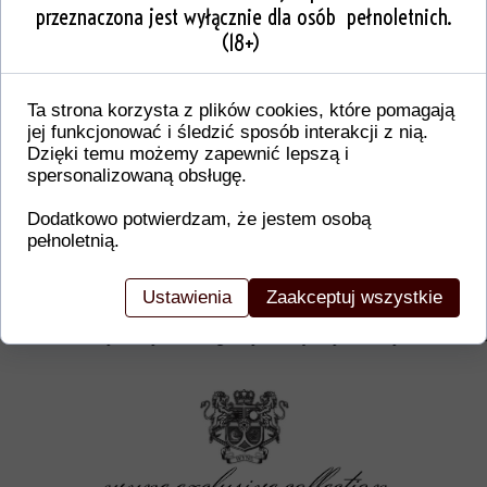
przeznaczona jest wyłącznie dla osób pełnoletnich.
(18+)
Ta strona korzysta z plików cookies, które pomagają
jej funkcjonować i śledzić sposób interakcji z nią.
Dzięki temu możemy zapewnić lepszą i
spersonalizowaną obsługę.
Dodatkowo potwierdzam, że jestem osobą
pełnoletnią.
Dodatkowe informacje o produkcie
W tej sekcji warto umieścić istotne informacje, ta
Ustawienia
Zaakceptuj wszystkie
gwarancji, zalecenia dotyczące montażu/montażu,
certyfikaty lub nagrody. Dzięki tym danym klienci