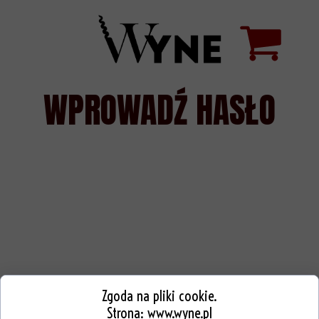
WPROWADŹ HASŁO
Zgoda na pliki cookie.
Strona:
www.wyne.pl