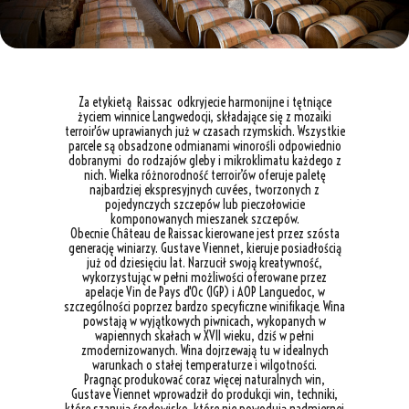
Za etykietą Raissac odkryjecie harmonijne i tętniące
życiem winnice Langwedocji, składające się z mozaiki
terroir'ów uprawianych już w czasach rzymskich. Wszystkie
parcele są obsadzone odmianami winorośli odpowiednio
dobranymi do rodzajów gleby i mikroklimatu każdego z
nich. Wielka różnorodność terroir’ów oferuje paletę
najbardziej ekspresyjnych cuvées, tworzonych z
pojedynczych szczepów lub pieczołowicie
komponowanych mieszanek szczepów.
Obecnie Château de Raissac kierowane jest przez szósta
generację winiarzy. Gustave Viennet, kieruje posiadłością
już od dziesięciu lat. Narzucił swoją kreatywność,
wykorzystując w pełni możliwości oferowane przez
apelacje Vin de Pays d'Oc (IGP) i AOP Languedoc, w
szczególności poprzez bardzo specyficzne winifikacje. Wina
powstają w wyjątkowych piwnicach, wykopanych w
wapiennych skałach w XVII wieku, dziś w pełni
zmodernizowanych. Wina dojrzewają tu w idealnych
warunkach o stałej temperaturze i wilgotności.
Pragnąc produkować coraz więcej naturalnych win,
Gustave Viennet wprowadził do produkcji win, techniki,