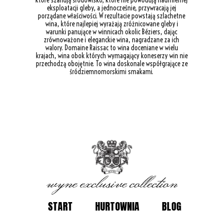
które szanują środowisko, które nie powodują nadmiernej
eksploatacji gleby, a jednocześnie, przywracają jej
porządane właściwości. W rezultacie powstają szlachetne
wina, które najlepiej wyrażają zróżnicowane gleby i
warunki panujące w winnicach okolic Béziers, dając
zrównoważone i eleganckie wina, nagradzane za ich
walory. Domaine Raissac to wina doceniane w wielu
krajach, wina obok których wymagający koneserzy win nie
przechodzą obojętnie. To wina doskonale współgrające ze
śródziemnomorskimi smakami.
START
HURTOWNIA
BLOG