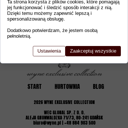
Ta strona korzysta z plików cookies, które pomagają
jej funkcjonować i śledzić sposób interakcji z nią.
Dodatkowe informacje o produkcie
Dzięki temu możemy zapewnić lepszą i
spersonalizowaną obsługę.
W tej sekcji warto umieścić istotne informacje, ta
gwarancji, zalecenia dotyczące montażu/montażu,
Dodatkowo potwierdzam, że jestem osobą
certyfikaty lub nagrody. Dzięki tym danym klienci
pełnoletnią.
Ustawienia
Zaakceptuj wszystkie
START
HURTOWNIA
BLOG
2026
WYNE EXCLUSIVE COLLECTION
WEC GLOBAL SP. Z O. O.
ALEJA GRUNWALDZKA 71/73, 80-241 GDAŃSK
biuro@wyne.pl | +48 884 903 500