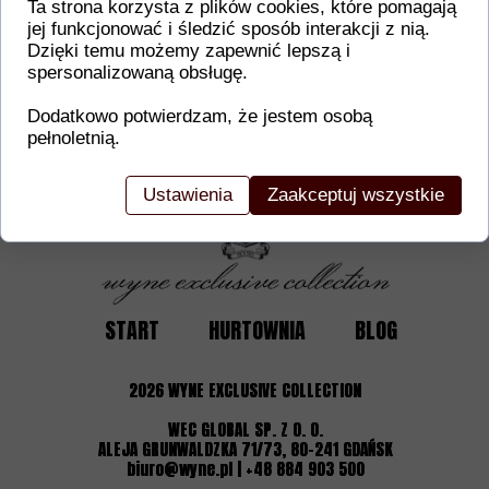
Ta strona korzysta z plików cookies, które pomagają
jej funkcjonować i śledzić sposób interakcji z nią.
Dodatkowe informacje o produkcie
Dzięki temu możemy zapewnić lepszą i
spersonalizowaną obsługę.
W tej sekcji warto umieścić istotne informacje, ta
gwarancji, zalecenia dotyczące montażu/montażu,
Dodatkowo potwierdzam, że jestem osobą
certyfikaty lub nagrody. Dzięki tym danym klienci
pełnoletnią.
Ustawienia
Zaakceptuj wszystkie
START
HURTOWNIA
BLOG
2026
WYNE EXCLUSIVE COLLECTION
WEC GLOBAL SP. Z O. O.
ALEJA GRUNWALDZKA 71/73, 80-241 GDAŃSK
biuro@wyne.pl | +48 884 903 500