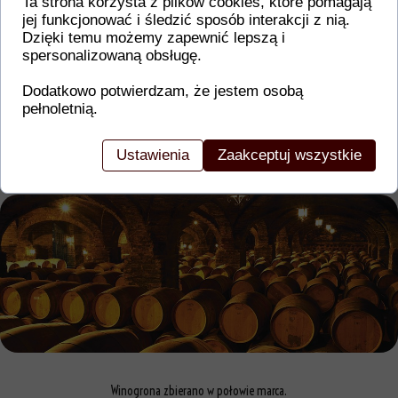
Ta strona korzysta z plików cookies, które pomagają
KOREK
jej funkcjonować i śledzić sposób interakcji z nią.
Dzięki temu możemy zapewnić lepszą i
spersonalizowaną obsługę.
Wino o pełnej budowie i złocistej barwie.
Dodatkowo potwierdzam, że jestem osobą
Intensywny aromat migdałów, ananasa i wanilii.
pełnoletnią.
W smaku wyczuwalne nuty cytrusów, moreli i
białych brzoskwiń.
Miękkie, idealnie zbalansowane i świeże.
Ustawienia
Zaakceptuj wszystkie
Winogrona zbierano w połowie marca.