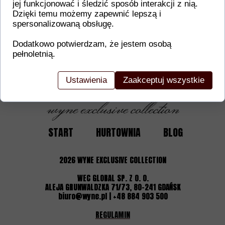
Dodatkowe informacje o produkcie
jej funkcjonować i śledzić sposób interakcji z nią.
Dzięki temu możemy zapewnić lepszą i
W tej sekcji warto umieścić istotne informacje, ta
spersonalizowaną obsługę.
gwarancji, zalecenia dotyczące montażu/montażu,
certyfikaty lub nagrody. Dzięki tym danym klienci
Dodatkowo potwierdzam, że jestem osobą
pełnoletnią.
Ustawienia
Zaakceptuj wszystkie
START
HURTOWNIA
BLOG
2026
WYNE EXCLUSIVE COLLECTION
WEC GLOBAL SP. Z O. O.
ALEJA GRUNWALDZKA 71/73, 80-241 GDAŃSK
biuro@wyne.pl | +48 884 903 500
REGULAMIN