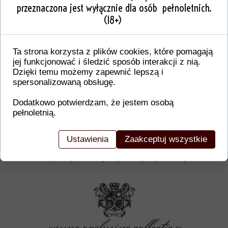
przeznaczona jest wyłącznie dla osób pełnoletnich.
(18+)
Ta strona korzysta z plików cookies, które pomagają
jej funkcjonować i śledzić sposób interakcji z nią.
Dzięki temu możemy zapewnić lepszą i
spersonalizowaną obsługę.
Dodatkowo potwierdzam, że jestem osobą
pełnoletnią.
Dodatkowe informacje o produkcie
W tej sekcji warto umieścić istotne informacje, ta
Ustawienia
Zaakceptuj wszystkie
gwarancji, zalecenia dotyczące montażu/montażu,
certyfikaty lub nagrody. Dzięki tym danym klienci