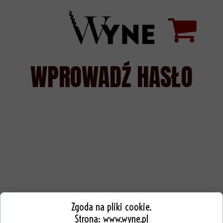
WPROWADŹ HASŁO
Zgoda na pliki cookie.
Strona:
www.wyne.pl