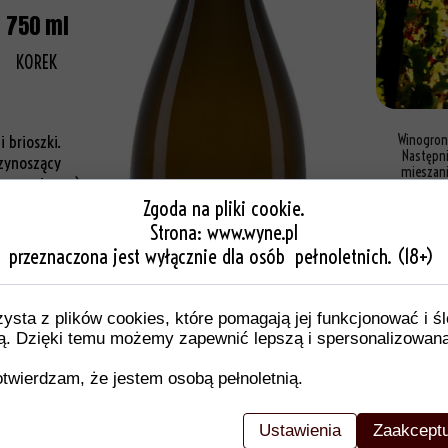
750 ml
KOREK
 brioszki.
Winogrona
Następni
rzynoszący
mieszani
 owoc i moc).
żości.
Zgoda na pliki cookie.
Wi
Strona:
www.wyne.pl
przeznaczona jest wyłącznie dla osób pełnoletnich. (18+)
zysta z plików cookies, które pomagają jej funkcjonować i ś
nią. Dzięki temu możemy zapewnić lepszą i spersonalizowan
twierdzam, że jestem osobą pełnoletnią.
Ustawienia
Zaakceptu