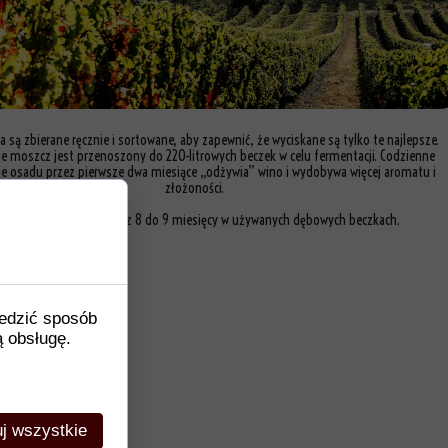
 są zbierane ręcznie i sortowane, aby zapewnić, że wyciskane są tylko te najlepsze.
e moszcz jest przenoszony do 220-litrowych beczek w celu fermentacji. Codzienne
e osadu przez pierwsze dwa miesiące „odżywia” wino i wydobywa więcej aromatu i
złożoności.
no jest leżakowane przez 8 do 9 miesięcy w używanych dębowych beczkach.
ledzić sposób
ą obsługę.
j wszystkie