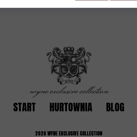
START
HURTOWNIA
BLOG
2026
WYNE EXCLUSIVE COLLECTION