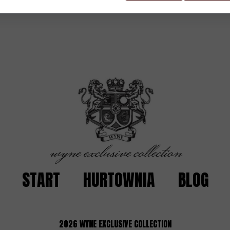
START
HURTOWNIA
BLOG
2026
WYNE EXCLUSIVE COLLECTION