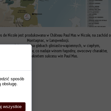
es de Nicole jest produkowana w Château Paul Mas w Nicole, na zachód 
Montagnac, w Langwedocji.
nogrona dojrzewają na glebach gliniasto-wapiennych, w ciepłym,
emnomorskim klimacie, co nadaje winom łagodny, owocowy charakter,
będący sekretem sukcesu win Paul Mas.
ledzić sposób
ą obsługę.
j wszystkie