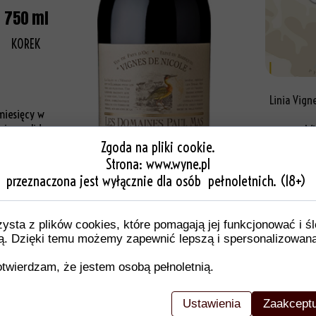
750 ml
KOREK
Linia Vign
miesięcy w
inu solidną
Wi
śródzi
Zgoda na pliki cookie.
Strona:
www.wyne.pl
zeczka,
przeznaczona jest wyłącznie dla osób pełnoletnich. (18+)
mi taninami i
zysta z plików cookies, które pomagają jej funkcjonować i ś
ymi mięsami,
nią. Dzięki temu możemy zapewnić lepszą i spersonalizowan
twierdzam, że jestem osobą pełnoletnią.
Ustawienia
Zaakceptu