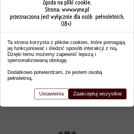
Zgoda na pliki cookie.
Strona:
www.wyne.pl
przeznaczona jest wyłącznie dla osób pełnoletnich.
(18+)
Ta strona korzysta z plików cookies, które pomagają
jej funkcjonować i śledzić sposób interakcji z nią.
Dzięki temu możemy zapewnić lepszą i
spersonalizowaną obsługę.
Od wi
Dodatkowo potwierdzam, że jestem osobą
Nasze doświadczenie oraz dbałość o każdy sz
pełnoletnią.
WYNE EXCLUSIVE COLLECTION, WYNE, W
PREZENT, PREZENT DLA, PRIMITIVO, CHARD
Ustawienia
Zaakceptuj wszystkie
GRAWER TRÓJMIASTO, WINO NA WESELE, S