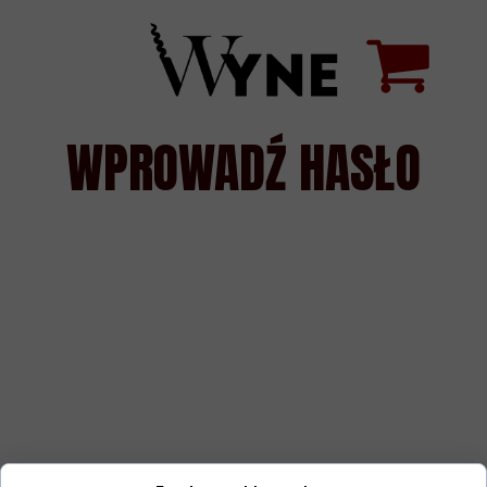
WPROWADŹ HASŁO