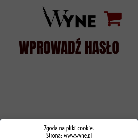
WPROWADŹ HASŁO
Zgoda na pliki cookie.
Strona:
www.wyne.pl