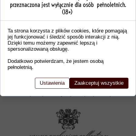
przeznaczona jest wyłącznie dla osób pełnoletnich.
(18+)
Ta strona korzysta z plików cookies, które pomagają
jej funkcjonować i śledzić sposób interakcji z nią.
Dzięki temu możemy zapewnić lepszą i
spersonalizowaną obsługę.
Dodatkowo potwierdzam, że jestem osobą
pełnoletnią.
Dodatkowe informacje o produkcie
W tej sekcji warto umieścić istotne informacje, ta
Ustawienia
Zaakceptuj wszystkie
gwarancji, zalecenia dotyczące montażu/montażu,
certyfikaty lub nagrody. Dzięki tym danym klienci