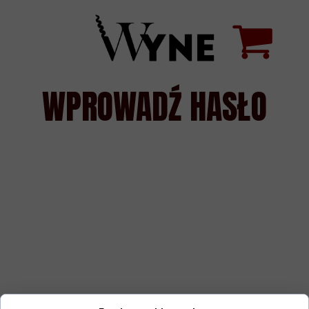
WPROWADŹ HASŁO