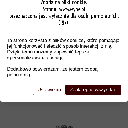
Zgoda na pliki cookie.
Strona:
www.wyne.pl
przeznaczona jest wyłącznie dla osób pełnoletnich.
(18+)
Ta strona korzysta z plików cookies, które pomagają
jej funkcjonować i śledzić sposób interakcji z nią.
Dzięki temu możemy zapewnić lepszą i
spersonalizowaną obsługę.
Od wi
Dodatkowo potwierdzam, że jestem osobą
Nasze doświadczenie oraz dbałość o każdy sz
pełnoletnią.
WYNE EXCLUSIVE COLLECTION, WYNE, W
PREZENT, PREZENT DLA, PRIMITIVO, CHARD
Ustawienia
Zaakceptuj wszystkie
GRAWER TRÓJMIASTO, WINO NA WESELE, S