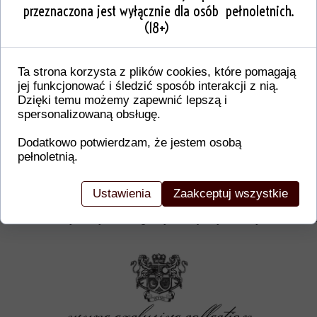
przeznaczona jest wyłącznie dla osób pełnoletnich.
(18+)
Ta strona korzysta z plików cookies, które pomagają
jej funkcjonować i śledzić sposób interakcji z nią.
Dzięki temu możemy zapewnić lepszą i
spersonalizowaną obsługę.
Dodatkowo potwierdzam, że jestem osobą
pełnoletnią.
Dodatkowe informacje o produkcie
W tej sekcji warto umieścić istotne informacje, ta
Ustawienia
Zaakceptuj wszystkie
gwarancji, zalecenia dotyczące montażu/montażu,
certyfikaty lub nagrody. Dzięki tym danym klienci