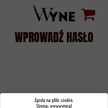
WPROWADŹ HASŁO
Zgoda na pliki cookie.
Strona:
www.wyne.pl